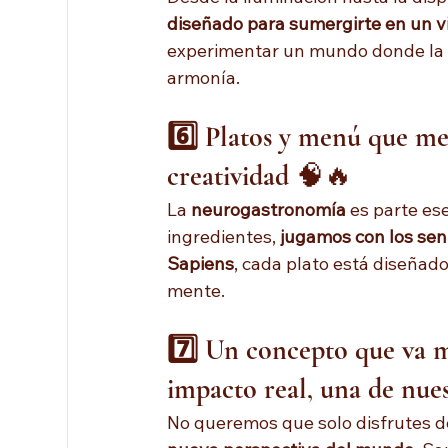
diseñado para sumergirte en un vi
experimentar un mundo donde la g
armonía.
6️⃣ Platos y menú que me
creatividad
 🧠🔥
La 
neurogastronomía
 es parte es
ingredientes, 
jugamos con los sent
Sapiens
, cada plato está diseñado
mente.
7️⃣ Un concepto que va m
impacto real
, 
una de nues
No queremos que solo disfrutes d