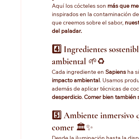
Aquí los cócteles son 
más que mez
inspirados en la contaminación de
que creemos sobre el sabor, 
nuest
del paladar.
4️⃣ Ingredientes sostenib
ambiental
 🌱♻️
Cada ingrediente en 
Sapiens
 ha 
impacto ambiental
. Usamos produc
además de aplicar técnicas de coc
desperdicio
. 
Comer bien también s
5️⃣ Ambiente inmersivo q
comer
 🏛️✨
Desde la iluminación hasta la disp