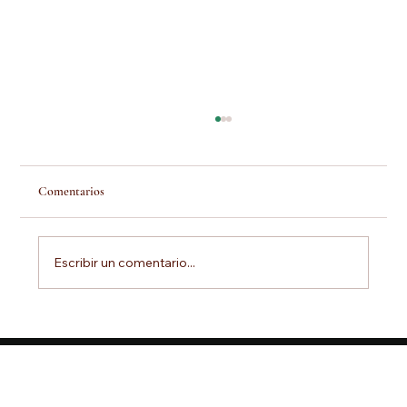
Comentarios
Escribir un comentario...
¿Puede una cena cambiar tu forma de ver el
mundo?